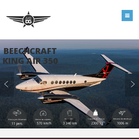
BEECHCRAFT
KING AIR 350
Autonomie
Capacité de charge
Distance de décollage
Passagers Maximum
Vitesse de croisière
570 km/h
3 340 km
2300 kg
1006 m
11 pers.